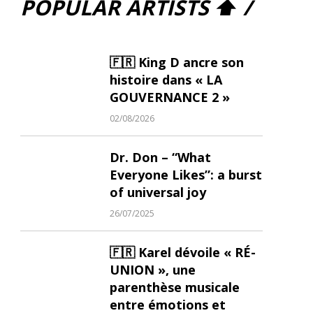
POPULAR ARTISTS ⬆ /
🇫🇷 King D ancre son
histoire dans « LA
GOUVERNANCE 2 »
02/08/2026
Dr. Don – “What
Everyone Likes”: a burst
of universal joy
26/07/2025
🇫🇷 Karel dévoile « RÉ-
UNION », une
parenthèse musicale
entre émotions et