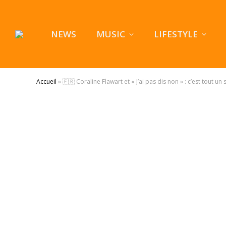
NEWS
MUSIC
LIFESTYLE
Accueil
»
🇫🇷 Coraline Flawart et « J’ai pas dis non » : c’est tout un