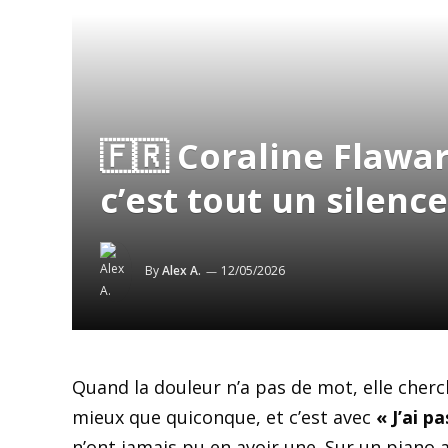
🇫🇷 Coraline Flawart
c’est tout un silenc
By
Alex A.
12/05/2026
Quand la douleur n’a pas de mot, elle cher
mieux que quiconque, et c’est avec
« J’ai p
n’ont jamais pu en avoir une. Sur un piano 