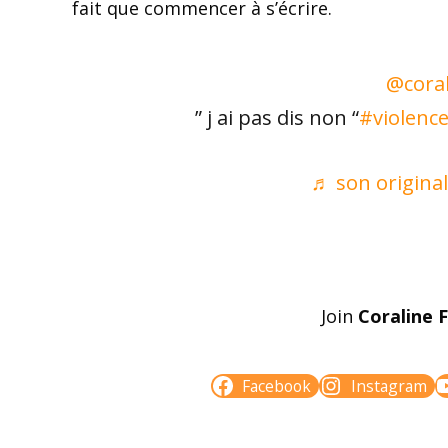
fait que commencer à s’écrire.
@coral
” j ai pas dis non “
#violenc
♬ son original
Join
Coraline 
Facebook
Instagram