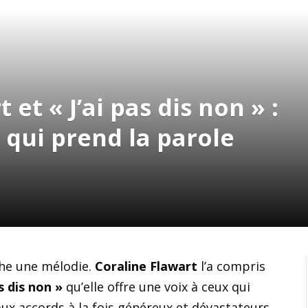
 et « J’ai pas dis non » :
e qui prend la parole
che une mélodie.
Coraline Flawart
l’a compris
as dis non »
qu’elle offre une voix à ceux qui
aux accords à la fois généreux et dévastateurs,