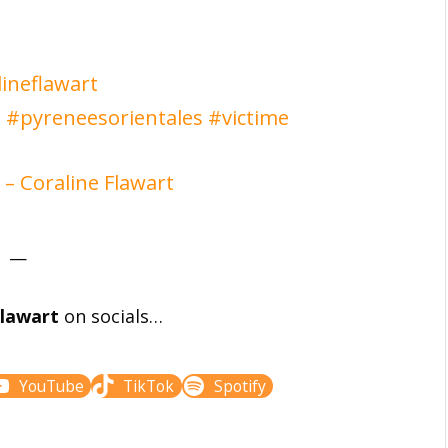
ineflawart
e
#pyreneesorientales
#victime
 – Coraline Flawart
—
Flawart
on socials…
YouTube
TikTok
Spotify