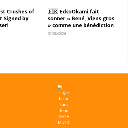
st Crushes of
🇫🇷 EckoOkami fait
 Signed by
sonner « Bené, Viens gros
ser!
» comme une bénédiction
02/08/2026