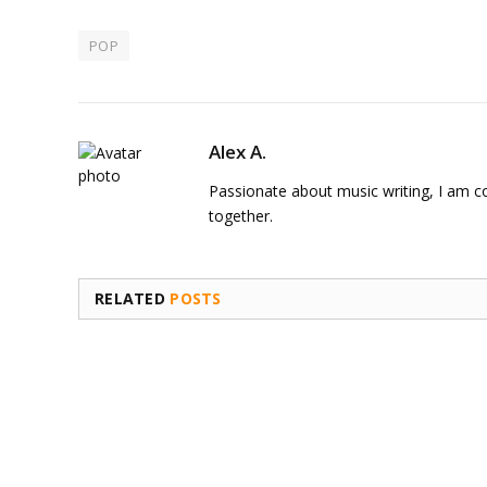
POP
Alex A.
Passionate about music writing, I am con
together.
RELATED
POSTS