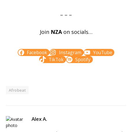
– – –
Join
NZA
on socials…
Facebook
Instagram
YouTube
TikTok
Spotify
Afrobeat
Alex A.