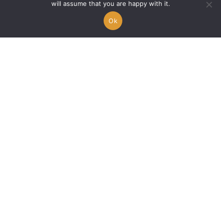
will assume that you are happy with it.
Ok
🇫🇷 N’VIK frappe avec «
Yo Ridikul » et ne laisse
personne indifférent
Alex A.
22/10/2025