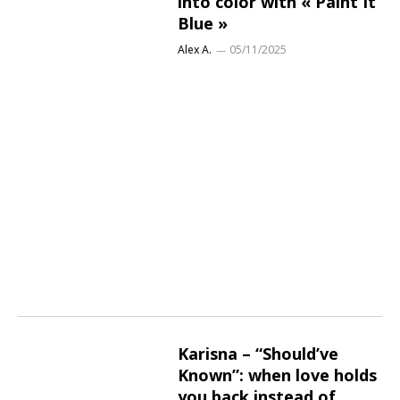
into color with « Paint It
Blue »
Alex A.
05/11/2025
Karisna – “Should’ve
Known”: when love holds
you back instead of