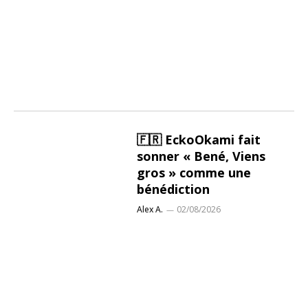
🇫🇷 EckoOkami fait
sonner « Bené, Viens
gros » comme une
bénédiction
Alex A.
02/08/2026