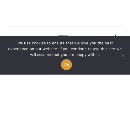
🇫🇷 Karel dévoile « RÉ-
We use cookies to ensure that we give you the best
UNION », une
experience on our website. If you continue to use this site we
parenthèse musicale
will assume that you are happy with it.
entre émotions et
Ok
connexion
Alex A.
30/07/2026