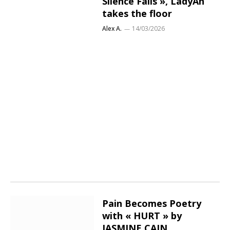
Silence Falls », LadyAn
takes the floor
Alex A.
14/03/2026
Pain Becomes Poetry
with « HURT » by
JASMINE CAIN